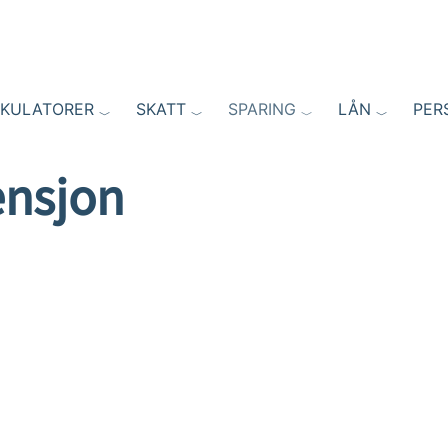
LKULATORER
SKATT
SPARING
LÅN
PER
ensjon